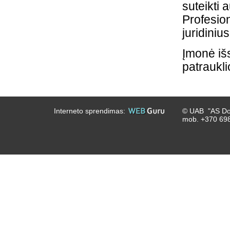
suteikti 
Profesion
juridinius
Įmonė išs
patraukl
Interneto sprendimas:
© UAB "AS Dou
mob. +370 698 