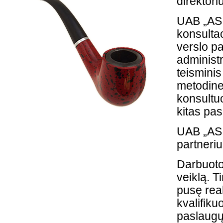
direktori
UAB „AS 
konsultac
verslo p
administr
teisminis
metodines
konsultuo
kitas pa
UAB „AS D
partnerius
Darbuotoj
veiklą. 
pusę real
kvalifiku
paslaugų 