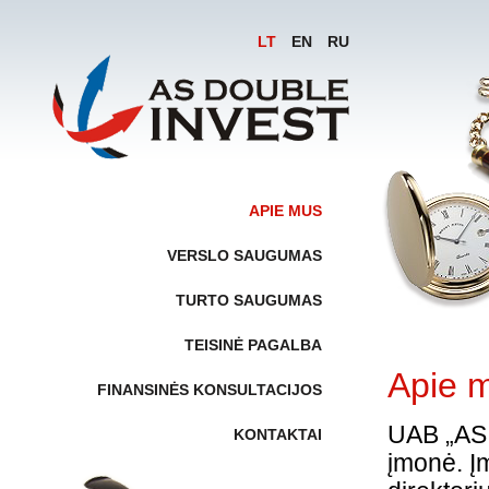
LT
EN
RU
APIE MUS
VERSLO SAUGUMAS
TURTO SAUGUMAS
TEISINĖ PAGALBA
Apie 
FINANSINĖS KONSULTACIJOS
UAB „AS 
KONTAKTAI
įmonė. Į